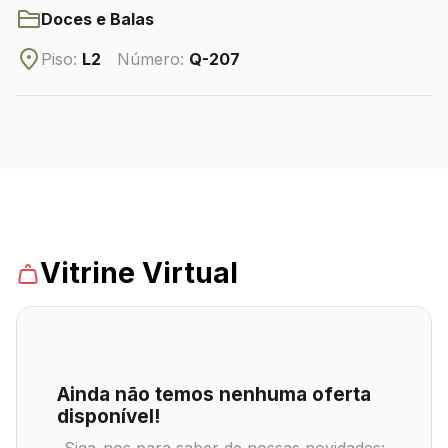
Doces e Balas
Piso:
L2
Número:
Q-207
CONTATO
(42) 3010-1515
WhatsApp
Comodidades
Eventos
Cinema
Vitrine Virtual
Vitrine
Ainda não temos nenhuma oferta
disponível!