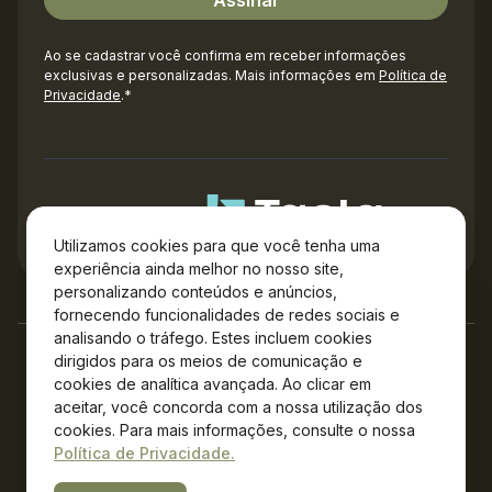
Ao se cadastrar você confirma em receber informações
exclusivas e personalizadas. Mais informações em
Política de
Privacidade
.*
Administração
Utilizamos cookies para que você tenha uma
experiência ainda melhor no nosso site,
personalizando conteúdos e anúncios,
fornecendo funcionalidades de redes sociais e
analisando o tráfego. Estes incluem cookies
dirigidos para os meios de comunicação e
cookies de analítica avançada. Ao clicar em
aceitar, você concorda com a nossa utilização dos
cookies. Para mais informações, consulte o nossa
Política de Privacidade.
Copyright © 2026 Plaza Campos Gerais – Todos os direitos