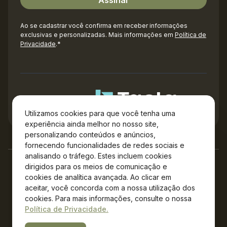
Ao se cadastrar você confirma em receber informações
exclusivas e personalizadas. Mais informações em
Política de
Privacidade
.*
Administração
Utilizamos cookies para que você tenha uma
experiência ainda melhor no nosso site,
personalizando conteúdos e anúncios,
fornecendo funcionalidades de redes sociais e
analisando o tráfego. Estes incluem cookies
dirigidos para os meios de comunicação e
cookies de analítica avançada. Ao clicar em
aceitar, você concorda com a nossa utilização dos
cookies. Para mais informações, consulte o nossa
Política de Privacidade.
Copyright © 2026 Plaza Campos Gerais – Todos os direitos