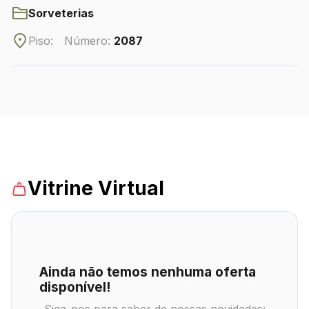
Sorveterias
Piso:
Número:
2087
CONTATO
(42) 3010-1515
WhatsApp
Comodidades
Eventos
Cinema
Vitrine Virtual
Vitrine
Ainda não temos nenhuma oferta
disponível!