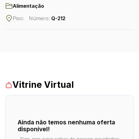
Alimentação
Piso:
Número:
Q-212
CONTATO
(42) 3010-1515
WhatsApp
Comodidades
Eventos
Cinema
Vitrine Virtual
Vitrine
Ainda não temos nenhuma oferta
disponível!