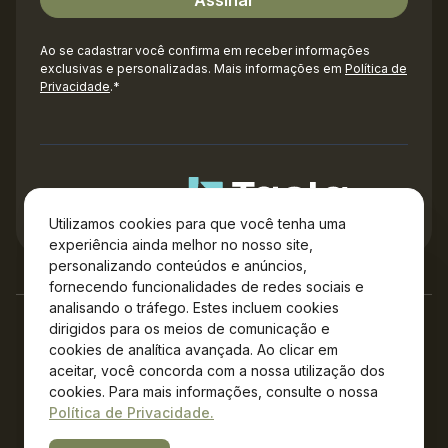
Ao se cadastrar você confirma em receber informações
exclusivas e personalizadas. Mais informações em
Política de
Privacidade
.*
Administração
Utilizamos cookies para que você tenha uma
experiência ainda melhor no nosso site,
personalizando conteúdos e anúncios,
fornecendo funcionalidades de redes sociais e
analisando o tráfego. Estes incluem cookies
dirigidos para os meios de comunicação e
cookies de analítica avançada. Ao clicar em
aceitar, você concorda com a nossa utilização dos
cookies. Para mais informações, consulte o nossa
Política de Privacidade.
Copyright © 2026 Plaza Campos Gerais – Todos os direitos