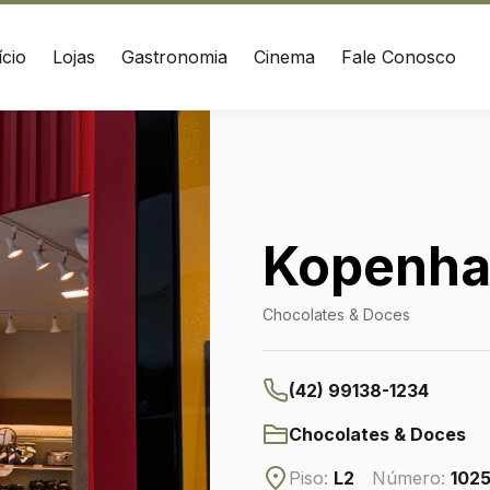
ício
Lojas
Gastronomia
Cinema
Fale Conosco
EÇO
CONTATO
sconde de Taunay, 2023
(42) 3010-1515
Grossa / PR
WhatsApp
Kopenh
Ver local
Chocolates & Doces
Chamar Uber
(42) 99138-1234
Chocolates & Doces
Piso:
L2
Número:
102