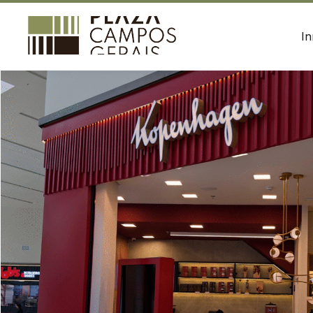
às
Divulgue suas
22h
promoções no
In
shopping.
Endereço
Av.
Visconde
Acessar
de
Taunay,
HORÁRIOS
ENDER
2023
Lojas
Av. Vi
Ponta
Seg - Sab - 10h às 22h
Ponta 
Grossa
Dom e Feriados - 14h às 20h
/
PR
Alimentação
Ver
Todos os dias - 11h às 22h
local
Chamar
Uber
Comodidades
Eventos
Cinema
Vitrine