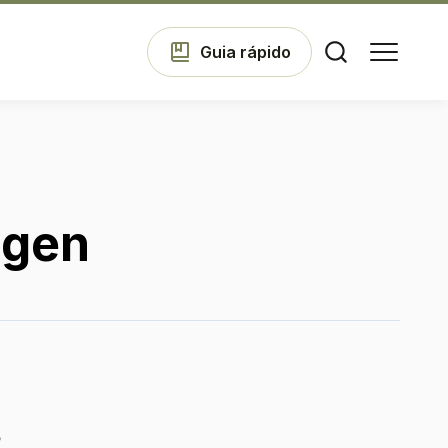
Guia
rápido
Comodidades
agen
Eventos
Cinema
Vitrine
5