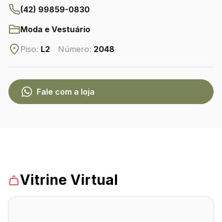
(42) 99859-0830
Moda e Vestuário
CONTATO
(42) 3010-1515
Piso:
L2
Número:
2048
WhatsApp
Fale com a loja
Comodidades
Eventos
Cinema
Vitrine
Vitrine Virtual