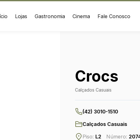
ício
Lojas
Gastronomia
Cinema
Fale Conosco
EÇO
CONTATO
sconde de Taunay, 2023
(42) 3010-1515
Grossa / PR
WhatsApp
Crocs
Ver local
Calçados Casuais
Chamar Uber
(42) 3010-1510
Calçados Casuais
Piso:
L2
Número:
207