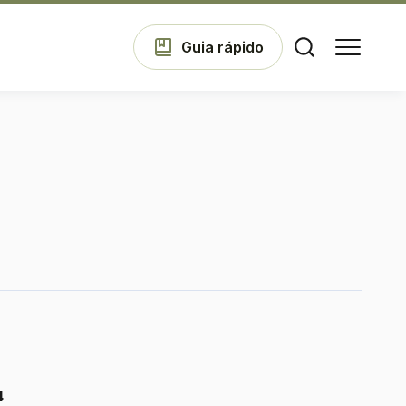
Guia
rápido
Comodidades
Eventos
Cinema
Vitrine
4