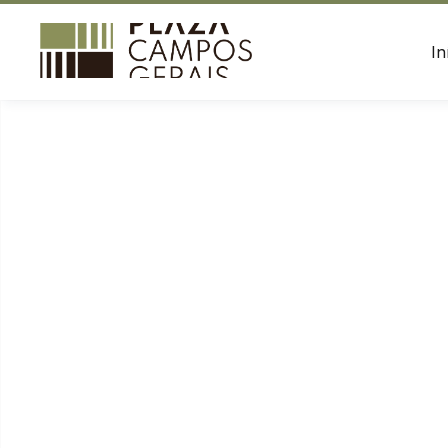
às
Divulgue suas
22h
promoções no
In
shopping.
Endereço
Av.
Visconde
Acessar
de
Taunay,
HORÁRIOS
ENDER
2023
Lojas
Av. Vi
Ponta
Seg - Sab - 10h às 22h
Ponta 
Grossa
Dom e Feriados - 14h às 20h
/
PR
Alimentação
Ver
Todos os dias - 11h às 22h
local
Chamar
Uber
Comodidades
Eventos
Cinema
Vitrine