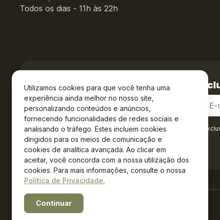
Todos os dias - 11h às 22h
Cadastre-se e receba
vantagens exclu
Utilizamos cookies para que você tenha uma
experiência ainda melhor no nosso site,
personalizando conteúdos e anúncios,
fornecendo funcionalidades de redes sociais e
analisando o tráfego. Estes incluem cookies
Ao se cadastrar você confirma em receber informações exclu
Privacidade
.*
dirigidos para os meios de comunicação e
cookies de analítica avançada. Ao clicar em
aceitar, você concorda com a nossa utilização dos
cookies. Para mais informações, consulte o nossa
Política de Privacidade.
Continuar
Powered by WebsitePolicies