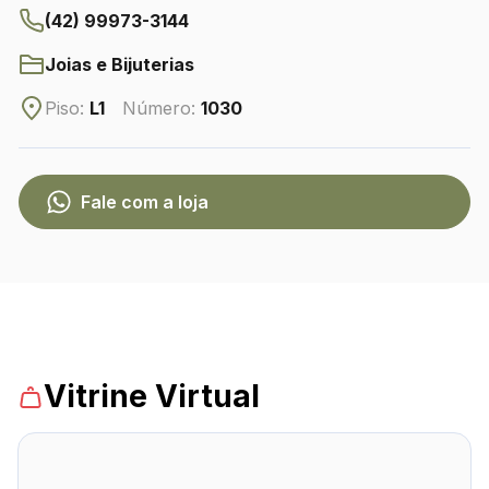
(42) 99973-3144
Joias e Bijuterias
CONTATO
(42) 3010-1515
Piso:
L1
Número:
1030
WhatsApp
Fale com a loja
Comodidades
Eventos
Cinema
Vitrine
Vitrine Virtual