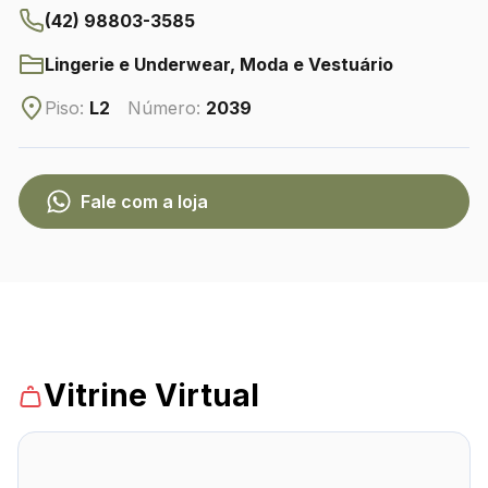
(42) 98803-3585
Lingerie e Underwear, Moda e Vestuário
CONTATO
(42) 3010-1515
Piso:
L2
Número:
2039
WhatsApp
Fale com a loja
Comodidades
Eventos
Cinema
Vitrine
Vitrine Virtual