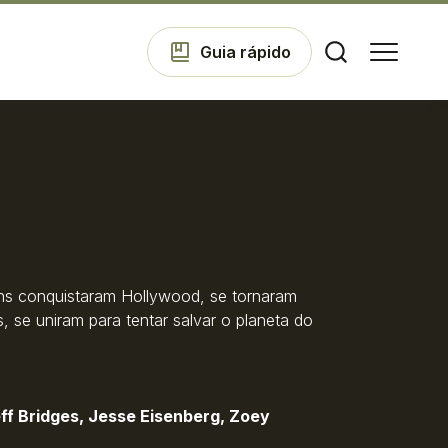
Guia
rápido
Comodidades
Eventos
nions conquistaram Hollywood, se tornaram
, se uniram para tentar salvar o planeta do
Cinema
Vitrine
eff Bridges, Jesse Eisenberg, Zoey