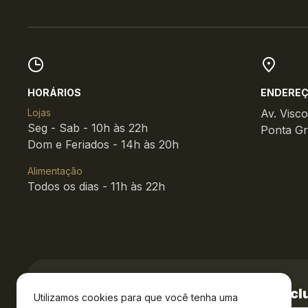
HORÁRIOS
ENDERE
Lojas
Av. Visc
Seg - Sab - 10h às 22h
Ponta Gr
Dom e Feriados - 14h às 20h
Alimentação
Todos os dias - 11h às 22h
Cadastre-se e receba
vantagens exclu
Utilizamos cookies para que você tenha uma