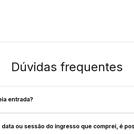
Dúvidas frequentes
eia entrada?
NÃO PAGAM.
Não é necessário apresentar documento de identificação.
 a data ou sessão do ingresso que comprei, é po
documento com foto.