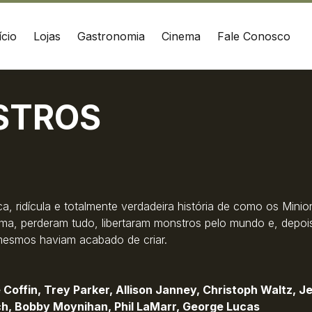
ício
Lojas
Gastronomia
Cinema
Fale Conosco
STROS
EÇO
CONTATO
sconde de Taunay, 2023
(42) 3010-1515
Grossa / PR
WhatsApp
Ver local
Chamar Uber
ica, ridícula e totalmente verdadeira história de como os Mi
ema, perderam tudo, libertaram monstros pelo mundo e, depois
mesmos haviam acabado de criar.
e Coffin, Trey Parker, Allison Janney, Christoph Waltz, J
h, Bobby Moynihan, Phil LaMarr, George Lucas