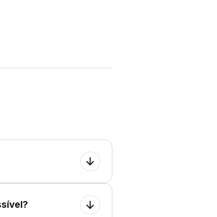
DUB
ssível?