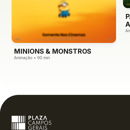
P
A
An
MINIONS & MONSTROS
Animação • 90 min