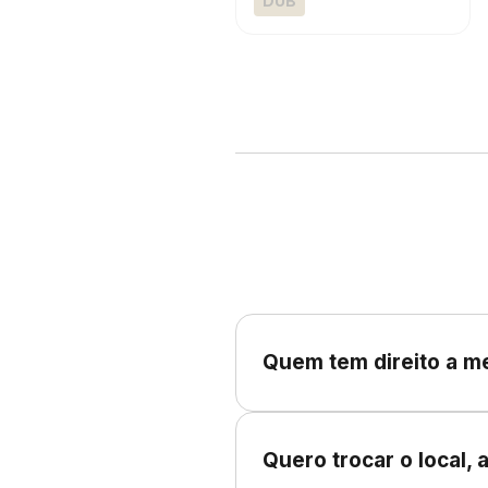
DUB
Quem tem direito a m
Crianças de 0 a 2 anos 
Crianças de 3 a 12 anos: 
Quero trocar o local,
13 e 14 anos: Apresentar 