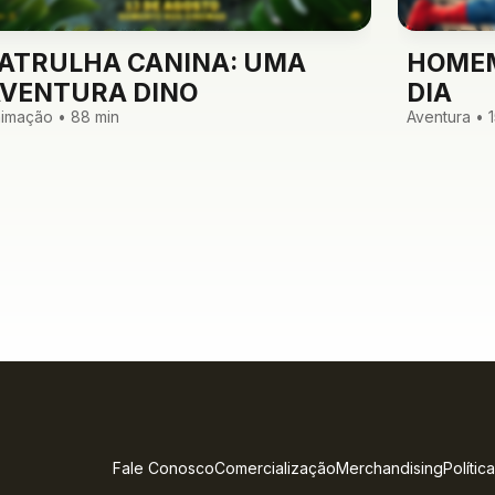
ATRULHA CANINA: UMA
HOMEM
VENTURA DINO
DIA
imação • 88 min
Aventura • 
Fale Conosco
Comercialização
Merchandising
Polític